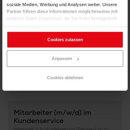
soziale Medien, Werbung und Analysen weiter. Unsere
Filter anzeigen
Partner führen diese Informationen möglicherweise mit
weiteren Daten zusammen, die Sie ihnen bereitgestellt
haben oder die sie im Rahmen Ihrer Nutzung der Dienste
gesammelt haben. Sie geben Einwilligung zu unseren
Werkstudent (m/w/d) im
Cookies, wenn Sie unsere Webseite weiterhin nutzen.
Cookies zulassen
Kundenservice
Werkstudent:in im Kundenservice | Frechen | 20
Stunden/WocheGuter Schlaf ist wichtig, um das
Anpassen
Beste a…
Frechen
Cookies ablehnen
Stellenangebot ansehen
Mitarbeiter (m/w/d) im
Kundenservice
Mitarbeiter:in im Kundenservice | Frechen | 25-40