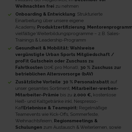
Weihnachten frei
zu nehmen
Onboarding & Entwicklung
: Strukturierte
Einarbeitung über unsere eigene
Academy,
Produktzertifizierung
,
Mentorenprogram
vielfältige Weiterbildungsprogramme – z. B. Sales-
Trainings & Leadership-Programm
Gesundheit & Mobilität: Wahlweise
vergünstigte Urban Sports Mitgliedschaft /
proFit Gutschein oder Zuschuss zu
Fahrtkosten
(20€ pro Monat),
30 % Zuschuss zur
betrieblichen Altersvorsorge (bAV)
Zusätzliche Vorteile
:
30 % Personalrabatt
auf
unser gesamtes Sortiment,
Mitarbeiter-werben-
Mitarbeiter-Prämie
bis zu
2.000 €,
kostenlose
Heiß- und Kaltgetränke inkl. Nespresso-
Kaff
Erlebnisse & Teamspirit:
Regelmäßige
Teamevents wie Kick-Offs, Sommerfeste,
Weihnachtsfeiern,
Regionsmeetings &
Schulungen
zum Austausch & Weiterlernen, sowie