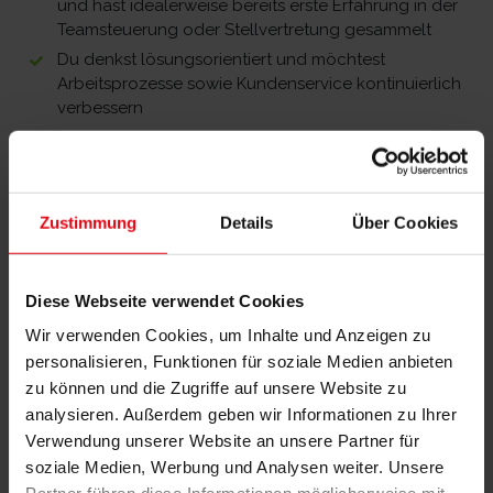
und hast idealerweise bereits erste Erfahrung in der
Teamsteuerung oder Stellvertretung gesammelt
Du denkst lösungsorientiert und möchtest
Arbeitsprozesse sowie Kundenservice kontinuierlich
verbessern
Organisationstalent, Verantwortungsbewusstsein
und Hands-on-Mentalität zeichnen dich aus
Du gehst sicher mit Kennzahlen, Computern und
digitalen Tools (z. B. OCP, Salesforce) um
Zustimmung
Details
Über Cookies
Du verfügst über gute Englischkenntnisse (mind.
B1/B2)
Du möchtest in Teilzeit oder Vollzeit (24–40 Stunden
Diese Webseite verwendet Cookies
pro Woche) arbeiten und wohnst in der Nähe von
Wir verwenden Cookies, um Inhalte und Anzeigen zu
Frechen / Köln
personalisieren, Funktionen für soziale Medien anbieten
Warum Swiss Sense?
zu können und die Zugriffe auf unsere Website zu
analysieren. Außerdem geben wir Informationen zu Ihrer
Weil bei uns nicht nur Qualität und Handwerkskunst
Verwendung unserer Website an unsere Partner für
zählen – sondern vor allem der Mensch.
soziale Medien, Werbung und Analysen weiter. Unsere
Wir leben Offenheit, fördern Weiterentwicklung und feiern