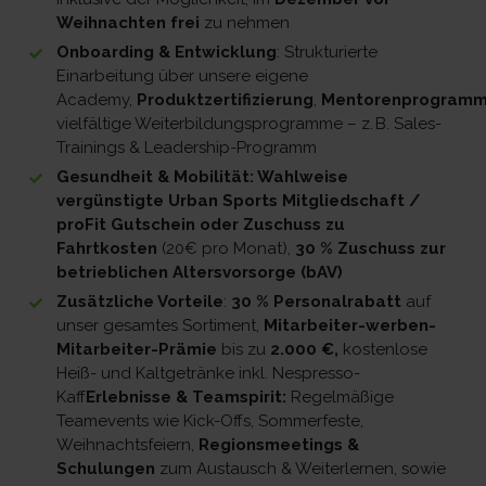
Weihnachten frei
zu nehmen
Onboarding & Entwicklung
: Strukturierte
Einarbeitung über unsere eigene
Academy,
Produktzertifizierung
,
Mentorenprogram
vielfältige Weiterbildungsprogramme – z. B. Sales-
Trainings & Leadership-Programm
Gesundheit & Mobilität: Wahlweise
vergünstigte Urban Sports Mitgliedschaft /
proFit Gutschein oder Zuschuss zu
Fahrtkosten
(20€ pro Monat),
30 % Zuschuss zur
betrieblichen Altersvorsorge (bAV)
Zusätzliche Vorteile
:
30 % Personalrabatt
auf
unser gesamtes Sortiment,
Mitarbeiter-werben-
Mitarbeiter-Prämie
bis zu
2.000 €,
kostenlose
Heiß- und Kaltgetränke inkl. Nespresso-
Kaff
Erlebnisse & Teamspirit:
Regelmäßige
Teamevents wie Kick-Offs, Sommerfeste,
Weihnachtsfeiern,
Regionsmeetings &
Schulungen
zum Austausch & Weiterlernen, sowie