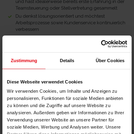
und hast idealerweise bereits erste Erfahrung in der
Teamsteuerung oder Stellvertretung gesammelt
Du denkst lösungsorientiert und möchtest
Arbeitsprozesse sowie Kundenservice kontinuierlich
verbessern
Organisationstalent, Verantwortungsbewusstsein
und Hands-on-Mentalität zeichnen dich aus
Du gehst sicher mit Kennzahlen, Computern und
digitalen Tools (z. B. OCP, Salesforce) um
Zustimmung
Details
Über Cookies
Du verfügst über gute Englischkenntnisse (mind.
B1/B2)
Du möchtest in Teilzeit oder Vollzeit (24–40 Stunden
Diese Webseite verwendet Cookies
pro Woche) arbeiten und wohnst in der Nähe von
Wir verwenden Cookies, um Inhalte und Anzeigen zu
Dortmund
personalisieren, Funktionen für soziale Medien anbieten
Warum Swiss Sense?
zu können und die Zugriffe auf unsere Website zu
analysieren. Außerdem geben wir Informationen zu Ihrer
Weil bei uns nicht nur Qualität und Handwerkskunst
Verwendung unserer Website an unsere Partner für
zählen – sondern vor allem der Mensch.
soziale Medien, Werbung und Analysen weiter. Unsere
Wir leben Offenheit, fördern Weiterentwicklung und feiern