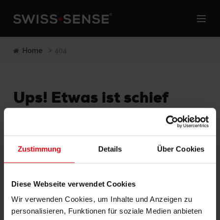
Home
404
Ups! Etwas ist schief
gegangen.
Die Seite, die Sie auf unserer Webseite leider der Suche
nicht gefunden werden kann oder nicht über die
Zustimmung
Details
Über Cookies
Berechtigung, diese Seite anzuzeigen.
Einige Vorschläge für einen möglichen folgen der
Diese Webseite verwendet Cookies
Fahrt auf der Webseite:
Wir verwenden Cookies, um Inhalte und Anzeigen zu
personalisieren, Funktionen für soziale Medien anbieten
Zurück zu
Homepage