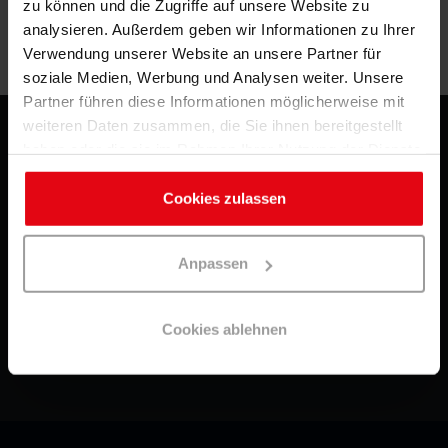
zu können und die Zugriffe auf unsere Website zu
Zurück zu Vorherige Seite
analysieren. Außerdem geben wir Informationen zu Ihrer
Kontaktieren
Sie Swiss Sense
Verwendung unserer Website an unsere Partner für
soziale Medien, Werbung und Analysen weiter. Unsere
Partner führen diese Informationen möglicherweise mit
weiteren Daten zusammen, die Sie ihnen bereitgestellt
haben oder die sie im Rahmen Ihrer Nutzung der Dienste
Kontakt
gesammelt haben. Sie geben Einwilligung zu unseren
Cookie Richtlinie
Cookies, wenn Sie unsere Webseite weiterhin nutzen.
Cookies zulassen
Datenschutz
Häufig gestellte Fragen
Anpassen
Impressum
Cookies ablehnen
Blog