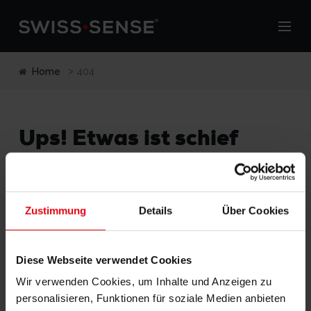
Home
404
Ups! Etwas ist schief
gegangen.
Die Seite, die Sie auf unserer Webseite leider der Suche
nicht gefunden werden kann oder nicht über die
Zustimmung
Details
Über Cookies
Berechtigung, diese Seite anzuzeigen.
Einige Vorschläge für einen möglichen folgen der
Diese Webseite verwendet Cookies
Fahrt auf der Webseite:
Wir verwenden Cookies, um Inhalte und Anzeigen zu
personalisieren, Funktionen für soziale Medien anbieten
Zurück zu
Homepage