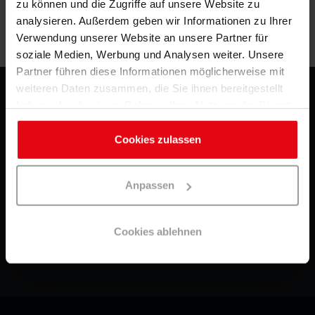
zu können und die Zugriffe auf unsere Website zu
Zurück zu Vorherige Seite
analysieren. Außerdem geben wir Informationen zu Ihrer
Kontaktieren
Sie Swiss Sense
Verwendung unserer Website an unsere Partner für
soziale Medien, Werbung und Analysen weiter. Unsere
Partner führen diese Informationen möglicherweise mit
weiteren Daten zusammen, die Sie ihnen bereitgestellt
haben oder die sie im Rahmen Ihrer Nutzung der Dienste
Kontakt
gesammelt haben. Sie geben Einwilligung zu unseren
Cookie Richtlinie
Cookies, wenn Sie unsere Webseite weiterhin nutzen.
Cookies zulassen
Datenschutz
Häufig gestellte Fragen
Anpassen
Impressum
Cookies ablehnen
Blog