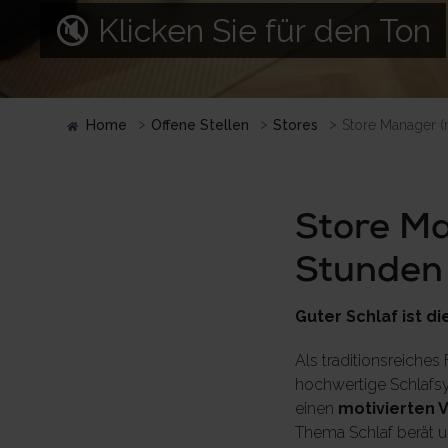
🔇 Klicken Sie für den Ton
Home
Offene Stellen
Stores
Store Manager (
Store Ma
Stunden
Guter Schlaf ist
di
Als traditionsreiches
hochwertige Schlafsy
einen
motivierten V
Thema Schlaf berät un