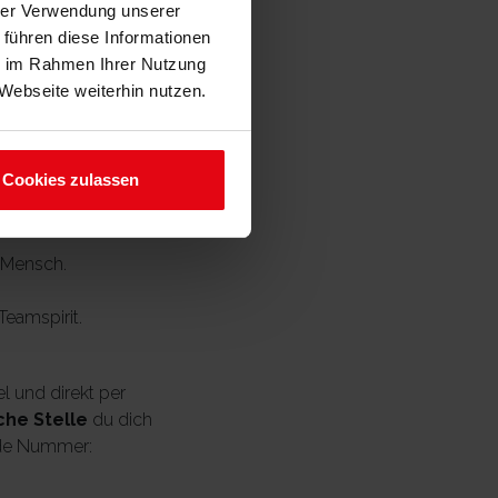
hrer Verwendung unserer
 führen diese Informationen
ontinuierlich
ie im Rahmen Ihrer Nutzung
Webseite weiterhin nutzen.
nen dich aus
force) um
hnst idealerweise in
Cookies zulassen
r Mensch.
eamspirit.
l und direkt per
che Stelle
du dich
nde Nummer: