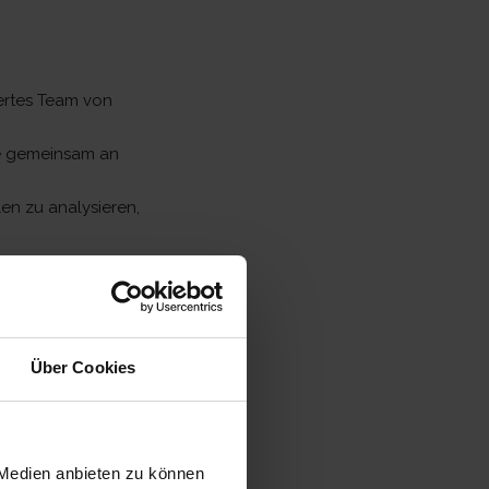
iertes Team von
le gemeinsam an
en zu analysieren,
 sondern eine
Über Cookies
/ (stellvertretende)
berzeugst durch
 Medien anbieten zu können
erste Erfahrung in der