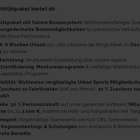
fühlpaket bietet dir:
altspaket mit fairem Bonussystem:
Wettbewerbsfähiges Gru
 ungedeckelte Bonusmöglichkeiten
für persönliche Verkaufs
die Store-Performance
ch: 6 Wochen Urlaub
pro Jahr, inklusive der Möglichkeit, im
Dez
i
zu nehmen
twicklung
: Strukturierte Einarbeitung über unsere eigene
zertifizierung
,
Mentorenprogramm
& vielfältige Weiterbild
& Leadership-Programm
ilität: Wahlweise vergünstigte Urban Sports Mitgliedscha
Zuschuss zu Fahrtkosten
(20€ pro Monat),
30 % Zuschuss zur
bAV)
eile
:
30 % Personalrabatt
auf unser gesamtes Sortiment,
Mita
mie
bis zu
2.000 €,
kostenlose Heiß- und Kaltgetränke inkl. Ne
mspirit:
Regelmäßige Teamevents wie Kick-Offs, Sommerfeste,
,
Regionsmeetings & Schulungen
zum Austausch & Weiterlern
ate Benefits