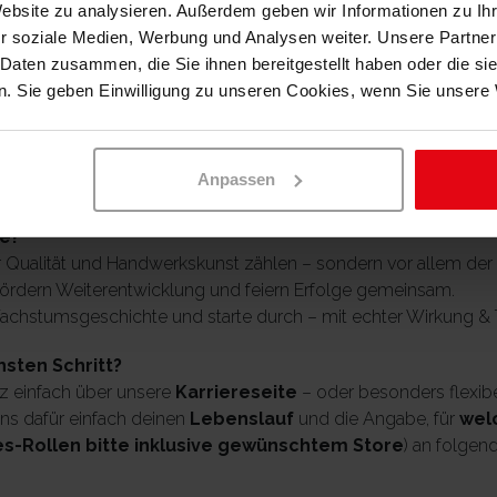
Website zu analysieren. Außerdem geben wir Informationen zu I
er Stellvertretung gesammelt
r soziale Medien, Werbung und Analysen weiter. Unsere Partner
orientiert und möchtest Arbeitsprozesse sowie Kundenservice k
 Daten zusammen, die Sie ihnen bereitgestellt haben oder die s
. Sie geben Einwilligung zu unseren Cookies, wenn Sie unsere 
nt, Verantwortungsbewusstsein und Hands-on-Mentalität zeich
it Kennzahlen, Computern und digitalen Tools (z. B. OCP, Sales
ilzeit oder Vollzeit (24–40 Stunden pro Woche) arbeiten und wo
Anpassen
e (Saale)
e?
ur Qualität und Handwerkskunst zählen – sondern vor allem de
 fördern Weiterentwicklung und feiern Erfolge gemeinsam.
achstumsgeschichte und starte durch – mit echter Wirkung & T
hsten Schritt?
nz einfach über unsere
Karriereseite
– oder besonders flexibe
ns dafür einfach deinen
Lebenslauf
und die Angabe, für
wel
es-Rollen bitte inklusive gewünschtem Store
) an folge