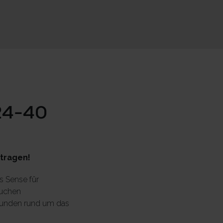
 24-40
itragen!
s Sense für
suchen
 Kunden rund um das