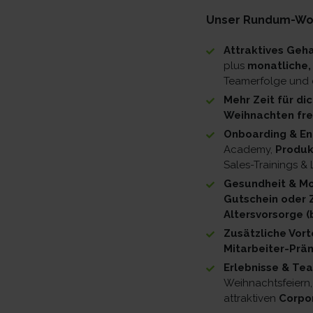
Unser Rundum-Wohl
Attraktives Geh
plus
monatliche,
Teamerfolge und 
Mehr Zeit für di
Weihnachten fre
Onboarding & En
Academy,
Produkt
Sales-Trainings 
Gesundheit & Mob
Gutschein oder 
Altersvorsorge (
Zusätzliche Vort
Mitarbeiter-Prä
Erlebnisse & Tea
Weihnachtsfeiern
attraktiven
Corpor