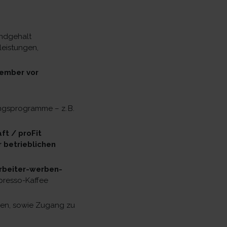
ndgehalt
leistungen,
ember vor
ungsprogramme – z. B.
ft / proFit
 betrieblichen
rbeiter-werben-
spresso-Kaffee
en, sowie Zugang zu