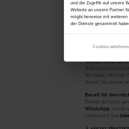
und die Zugriffe auf unsere 
Teamsteuerung od
Website an unsere Partner fü
Du denkst lösungs
möglicherweise mit weiteren
verbessern
der Dienste gesammelt haben
Organisationstale
Du gehst sicher m
Du möchtest in Te
Cookies ablehnen
der Nähe von Hall
Warum Swiss Sens
Weil bei uns nicht n
Wir leben Offenheit,
Werde Teil unserer W
Bereit für den näc
Bewirb dich jetzt ga
WhatsApp.
Sende u
interessierst (bei
Sal
📱
+49 151 26557252