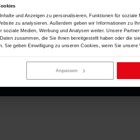
Cookies
nhalte und Anzeigen zu personalisieren, Funktionen für soziale
Website zu analysieren. Außerdem geben wir Informationen zu I
r soziale Medien, Werbung und Analysen weiter. Unsere Partner
hutz
Häufig gestellte Fragen
Impressum
 Daten zusammen, die Sie ihnen bereitgestellt haben oder die s
. Sie geben Einwilligung zu unseren Cookies, wenn Sie unsere 
Anpassen
© 2026 Swiss Sense