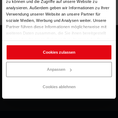
zu können und die Zugriffe auf unsere Website zu
Zurück zu Vorherige Seite
analysieren. Außerdem geben wir Informationen zu Ihrer
Kontaktieren
Sie Swiss Sense
Verwendung unserer Website an unsere Partner für
soziale Medien, Werbung und Analysen weiter. Unsere
Partner führen diese Informationen möglicherweise mit
weiteren Daten zusammen, die Sie ihnen bereitgestellt
haben oder die sie im Rahmen Ihrer Nutzung der Dienste
Kontakt
gesammelt haben. Sie geben Einwilligung zu unseren
Cookie Richtlinie
Cookies, wenn Sie unsere Webseite weiterhin nutzen.
Cookies zulassen
Datenschutz
Häufig gestellte Fragen
Anpassen
Impressum
Cookies ablehnen
Blog