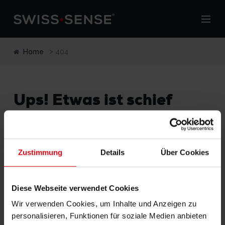
Home
404
Ups! Etwas ist schief
gegangen.
Die Seite, die Sie auf unserer Webseite leider der Suche
nicht gefunden werden kann oder nicht über die
Zustimmung
Details
Über Cookies
Berechtigung, diese Seite anzuzeigen.
Einige Vorschläge für einen möglichen folgen der
Diese Webseite verwendet Cookies
Fahrt auf der Webseite:
Wir verwenden Cookies, um Inhalte und Anzeigen zu
personalisieren, Funktionen für soziale Medien anbieten
Zurück zu
Homepage